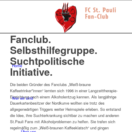
Fanclub.
Selbsthilfegruppe.
Suchtpolitische
Home
Initiative.
Die beiden Gründer des Fanclubs „Weiß-braune
Kaffeetrinker*innen“ lernten sich 1996 in einer Langzeittherapie-
Einrichtung nach einem Alkoholentzug kennen. Als langjährige
Wer wir sind
Dauerkartenbesitzer der Nordkurve wollten sie trotz des
allgegenwärtigen Triggers weiter Heimspiele erleben. So entstand
die Idee, ihre Suchterkrankung sichtbar zu machen und anderen
St.Pauli Fans mit Alkoholproblemen zu helfen. Sie trafen sich
regelmäßig zum „Weiß-braunen Kaffeeklatsch“ und gingen
Über uns