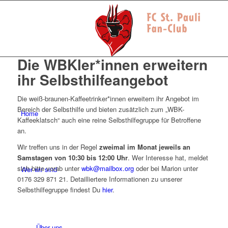
Die WBKler*innen erweitern
ihr Selbsthilfeangebot
Die weiß-braunen-Kaffeetrinker*innen erweitern ihr Angebot im
Bereich der Selbsthilfe und bieten zusätzlich zum „WBK-
Home
Kaffeeklatsch“ auch eine reine Selbsthilfegruppe für Betroffene
an.
Wir treffen uns in der Regel
zweimal im Monat jeweils an
Samstagen von 10:30 bis 12:00 Uhr
. Wer Interesse hat, meldet
sich bitte vorab unter
wbk@mailbox.org
oder bei Marion unter
Wer wir sind
0176 329 871 21. Detailliertere Informationen zu unserer
Selbsthilfegruppe findest Du
hier
.
Über uns